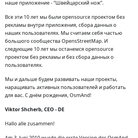
наше приложение - “Швейцарский нож”.
Все эти 10 лет мы были opensource проектом без
рекламы внутри приложения, сбора данных о
наших пользователях. Мы считаем себя частью
большого сообщества OpensStreetMap. И
следующие 10 лет мы останемся opensource
проектом без рекламы и без сбора данных о
пользователях.
Мы и дальше будем развивать наши проекты,
наращивать активных пользователей и работать
для вас. С днём рождения, OsmAnd!
Viktor Shcherb, CEO - DE
Hallo alle zusammen!
Am 3. Juni 2010 wurde die erste Version der OsmAnd-