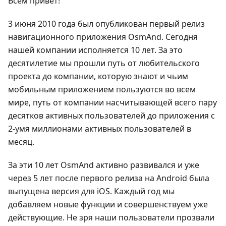
Всем привет!
3 июня 2010 года был опубликован первый релиз
навигационного приложения OsmAnd. Сегодня
нашей компании исполняется 10 лет. За это
десятилетие мы прошли путь от любительского
проекта до компании, которую знают и чьим
мобильным приложением пользуются во всем
мире, путь от компании насчитывающей всего пару
десятков активных пользователей до приложения с
2-умя миллионами активных пользователей в
месяц.
За эти 10 лет OsmAnd активно развивался и уже
через 5 лет после первого релиза на Android была
выпущена версия для iOS. Каждый год мы
добавляем новые функции и совершенствуем уже
действующие. Не зря наши пользователи прозвали