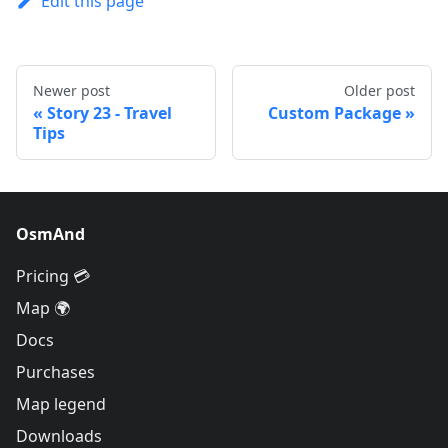
Edit this page
Newer post
Older post
Story 23 - Travel
Custom Package
Tips
OsmAnd
Pricing 💳
Map 🌍
Docs
Purchases
Map legend
Downloads